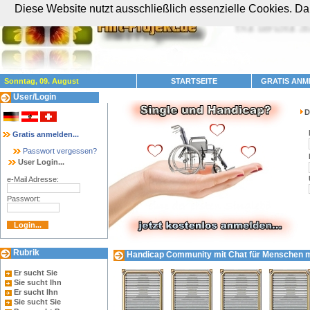
Diese Website nutzt ausschließlich essenzielle Cookies. Dam
Sonntag, 09. August
STARTSEITE
GRATIS ANM
User/Login
D
Gratis anmelden...
Passwort vergessen?
User Login...
e-Mail Adresse:
Passwort:
Rubrik
Handicap Community mit Chat für Menschen mit
Er sucht Sie
Sie sucht Ihn
Er sucht Ihn
Sie sucht Sie