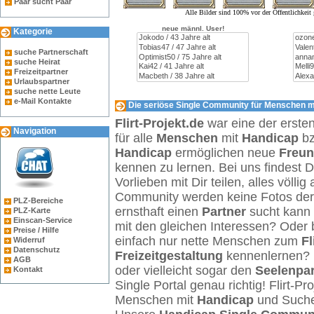
Paar sucht Paar
Alle Bilder sind 100% vor der Öffentlichkei
neue männl. User!
Kategorie
suche Partnerschaft
suche Heirat
Freizeitpartner
Urlaubspartner
suche nette Leute
e-Mail Kontakte
Die seriöse Single Community für Menschen mi
Flirt-Projekt.de
war eine der erste
Navigation
für alle
Menschen
mit
Handicap
b
Handicap
ermöglichen neue
Freu
kennen zu lernen. Bei uns findest 
Vorlieben mit Dir teilen, alles völl
Community werden keine Fotos der Ö
PLZ-Bereiche
ernsthaft einen
Partner
sucht kann 
PLZ-Karte
Einscan-Service
mit den gleichen Interessen? Oder 
Preise / Hilfe
einfach nur nette Menschen zum
Fl
Widerruf
Datenschutz
Freizeitgestaltung
kennenlernen? 
AGB
oder vielleicht sogar den
Seelenpar
Kontakt
Single Portal genau richtig! Flirt-Pro
Menschen mit
Handicap
und Such