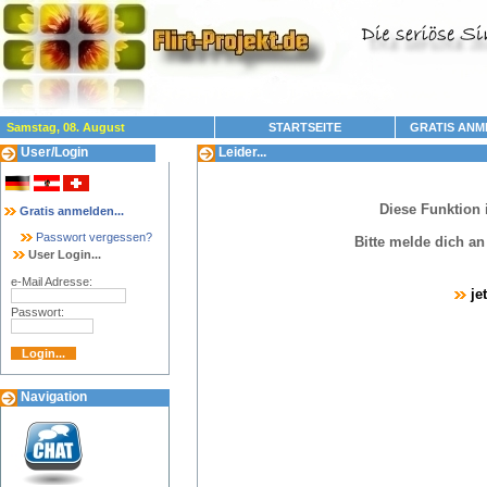
Samstag, 08. August
STARTSEITE
GRATIS ANM
User/Login
Leider...
Diese Funktion 
Gratis anmelden...
Passwort vergessen?
Bitte melde dich a
User Login...
e-Mail Adresse:
je
Passwort:
Navigation