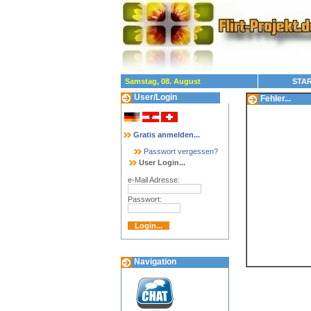
Samstag, 08. August
STAR
User/Login
Fehler...
Gratis anmelden...
Passwort vergessen?
User Login...
e-Mail Adresse:
Passwort:
Navigation