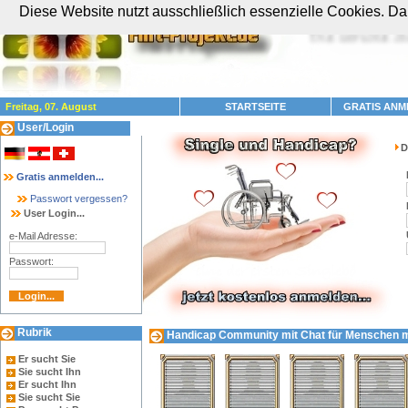
Diese Website nutzt ausschließlich essenzielle Cookies. Dam
Freitag, 07. August
STARTSEITE
GRATIS ANM
User/Login
D
Gratis anmelden...
Passwort vergessen?
User Login...
e-Mail Adresse:
Passwort:
Rubrik
Handicap Community mit Chat für Menschen mit
Er sucht Sie
Sie sucht Ihn
Er sucht Ihn
Sie sucht Sie