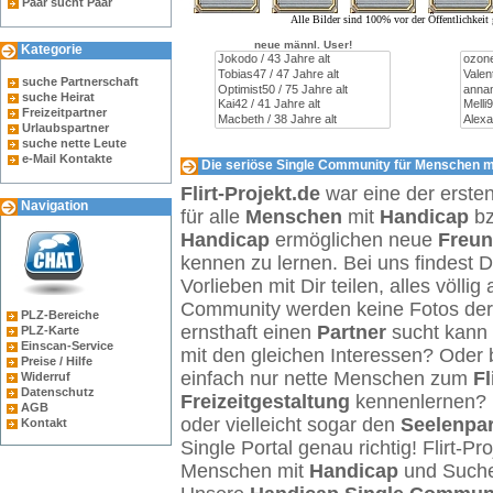
Paar sucht Paar
Alle Bilder sind 100% vor der Öffentlichkei
neue männl. User!
Kategorie
suche Partnerschaft
suche Heirat
Freizeitpartner
Urlaubspartner
suche nette Leute
e-Mail Kontakte
Die seriöse Single Community für Menschen mi
Flirt-Projekt.de
war eine der erste
Navigation
für alle
Menschen
mit
Handicap
b
Handicap
ermöglichen neue
Freu
kennen zu lernen. Bei uns findest 
Vorlieben mit Dir teilen, alles völl
Community werden keine Fotos der Ö
PLZ-Bereiche
ernsthaft einen
Partner
sucht kann 
PLZ-Karte
Einscan-Service
mit den gleichen Interessen? Oder 
Preise / Hilfe
einfach nur nette Menschen zum
Fl
Widerruf
Datenschutz
Freizeitgestaltung
kennenlernen? 
AGB
oder vielleicht sogar den
Seelenpar
Kontakt
Single Portal genau richtig! Flirt-Pro
Menschen mit
Handicap
und Such