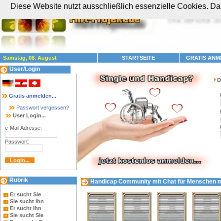
Diese Website nutzt ausschließlich essenzielle Cookies. Dam
Samstag, 08. August
STARTSEITE
GRATIS ANM
User/Login
D
Gratis anmelden...
Passwort vergessen?
User Login...
e-Mail Adresse:
Passwort:
Rubrik
Handicap Community mit Chat für Menschen mit
Er sucht Sie
Sie sucht Ihn
Er sucht Ihn
Sie sucht Sie