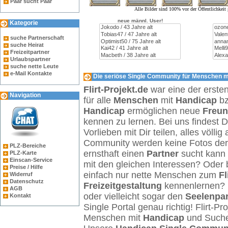
Paar sucht Paar
Alle Bilder sind 100% vor der Öffentlichkei
neue männl. User!
Kategorie
suche Partnerschaft
suche Heirat
Freizeitpartner
Urlaubspartner
suche nette Leute
e-Mail Kontakte
Die seriöse Single Community für Menschen mi
Flirt-Projekt.de
war eine der erste
Navigation
für alle
Menschen
mit
Handicap
b
Handicap
ermöglichen neue
Freu
kennen zu lernen. Bei uns findest 
Vorlieben mit Dir teilen, alles völl
Community werden keine Fotos der Ö
PLZ-Bereiche
ernsthaft einen
Partner
sucht kann 
PLZ-Karte
Einscan-Service
mit den gleichen Interessen? Oder 
Preise / Hilfe
einfach nur nette Menschen zum
Fl
Widerruf
Datenschutz
Freizeitgestaltung
kennenlernen? 
AGB
oder vielleicht sogar den
Seelenpar
Kontakt
Single Portal genau richtig! Flirt-Pro
Menschen mit
Handicap
und Such