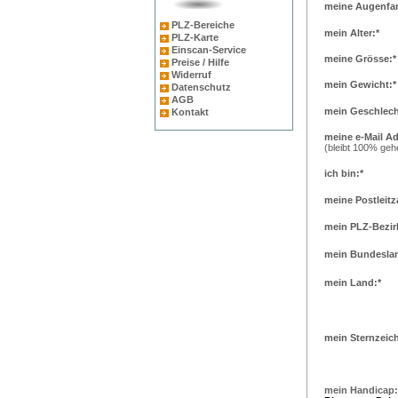
meine Augenfar
PLZ-Bereiche
mein Alter:*
PLZ-Karte
Einscan-Service
meine Grösse:*
Preise / Hilfe
Widerruf
mein Gewicht:*
Datenschutz
AGB
mein Geschlech
Kontakt
meine e-Mail Ad
(bleibt 100% geh
ich bin:*
meine Postleitz
mein PLZ-Bezir
mein Bundeslan
mein Land:*
mein Sternzeic
mein Handicap: