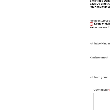
Bitte trage Dei
dass Du ernsth
mit Handicap s
meine Interesse
Keine e-Mail,
Webadressen hi
ich habe Kinder
Kinderwunsch:
ich höre gern:
Über mich:*