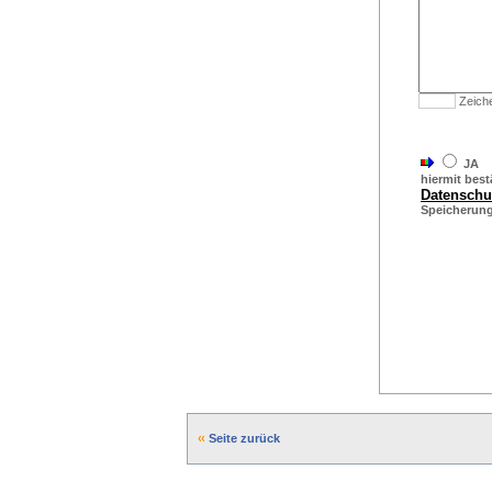
Zeich
JA
hiermit bestä
Datensch
Speicherung 
Seite zurück