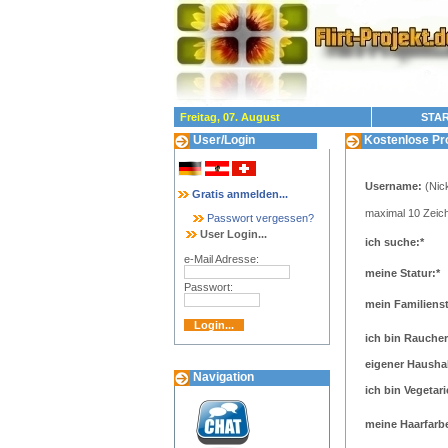
Freitag, 07. August
STAR
User/Login
Kostenlose Prof
Username:
(Nic
Gratis anmelden...
maximal 10 Zeich
Passwort vergessen?
User Login...
ich suche:*
e-Mail Adresse:
meine Statur:*
Passwort:
mein Familiens
ich bin Raucher
eigener Haushal
Navigation
ich bin Vegetari
meine Haarfarbe