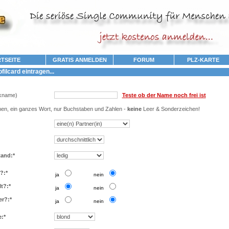
TSEITE
GRATIS ANMELDEN
FORUM
PLZ-KARTE
ilcard eintragen...
kname)
Teste ob der Name noch frei ist
en, ein ganzes Wort, nur Buchstaben und Zahlen -
keine
Leer & Sonderzeichen!
tand:*
?:*
..
..
ja
nein
t?:*
..
..
ja
nein
er?:*
..
..
ja
nein
:*