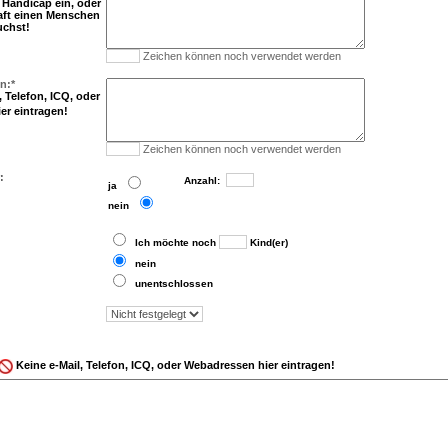
n Handicap ein, oder
aft einen Menschen
uchst!
Zeichen können noch verwendet werden
n:*
 Telefon, ICQ, oder
er eintragen!
Zeichen können noch verwendet werden
:
..
Anzahl:
..
ja
..
nein
..
Ich möchte noch
Kind(er)
..
nein
..
unentschlossen
Keine e-Mail, Telefon, ICQ, oder Webadressen hier eintragen!