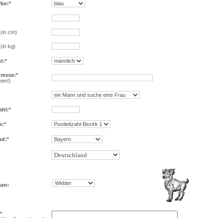
be:*
(in cm)
(in kg)
t:*
resse:*
eim!)
ahl:*
k:*
d:*
hen:
*