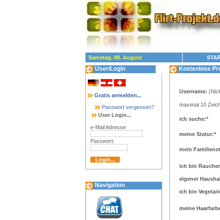
Samstag, 08. August
STAR
User/Login
Kostenlose Prof
Username:
(Nic
Gratis anmelden...
maximal 10 Zeich
Passwort vergessen?
User Login...
ich suche:*
e-Mail Adresse:
meine Statur:*
Passwort:
mein Familiens
ich bin Raucher
eigener Haushal
Navigation
ich bin Vegetari
meine Haarfarbe