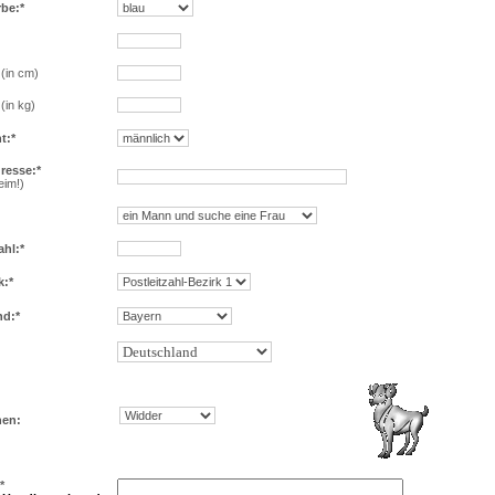
be:*
(in cm)
(in kg)
t:*
resse:*
eim!)
ahl:*
k:*
d:*
hen:
*