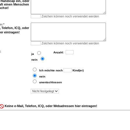
n Handicap ein, oder
aft einen Menschen
uchst!
Zeichen können noch verwendet werden
n:*
 Telefon, ICQ, oder
er eintragen!
Zeichen können noch verwendet werden
:
..
Anzahl:
..
ja
..
nein
..
Ich möchte noch
Kind(er)
..
nein
..
unentschlossen
Keine e-Mail, Telefon, ICQ, oder Webadressen hier eintragen!