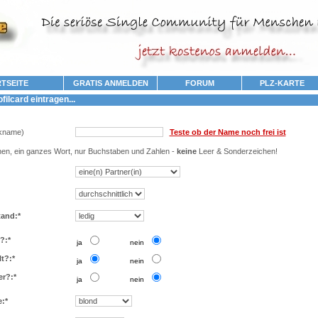
TSEITE
GRATIS ANMELDEN
FORUM
PLZ-KARTE
ilcard eintragen...
kname)
Teste ob der Name noch frei ist
en, ein ganzes Wort, nur Buchstaben und Zahlen -
keine
Leer & Sonderzeichen!
tand:*
?:*
..
..
ja
nein
t?:*
..
..
ja
nein
er?:*
..
..
ja
nein
:*