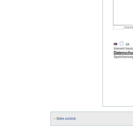
Zeich
JA
hiermit bestä
Datensch
Speicherung 
Seite zurück