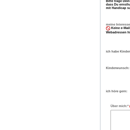
Bitte trage Dei
dass Du ernsth
mit Handicap s
meine Interesse
Keine e-Mail,
Webadressen hi
ich habe Kinder
Kinderwunsch:
ich höre gern:
Über mich:*