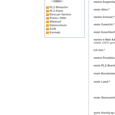
meine Augenfar
PLZ-Bereiche
mein Alter:*
PLZ-Karte
Einscan-Service
meine Grösse:*
Preise / Hilfe
Widerruf
mein Gewicht:*
Datenschutz
AGB
mein Geschlech
Kontakt
meine e-Mail Ad
(bleibt 100% geh
ich bin:*
meine Postleitz
mein PLZ-Bezir
mein Bundeslan
mein Land:*
mein Sternzeic
mein Handicap: