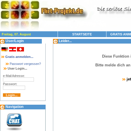
Freitag, 07. August
STARTSEITE
GRATIS ANM
User/Login
Leider...
Diese Funktion 
Gratis anmelden...
Passwort vergessen?
Bitte melde dich a
User Login...
e-Mail Adresse:
je
Passwort:
Navigation