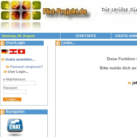
Sonntag, 09. August
STARTSEITE
GRATIS ANM
User/Login
Leider...
Diese Funktion 
Gratis anmelden...
Passwort vergessen?
Bitte melde dich a
User Login...
e-Mail Adresse:
je
Passwort:
Navigation