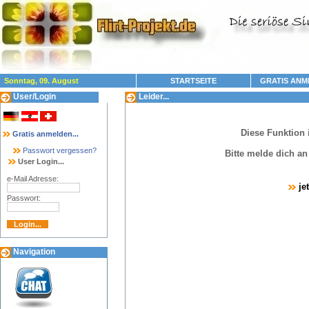
Sonntag, 09. August
STARTSEITE
GRATIS ANM
User/Login
Leider...
Diese Funktion 
Gratis anmelden...
Passwort vergessen?
Bitte melde dich a
User Login...
e-Mail Adresse:
je
Passwort:
Navigation