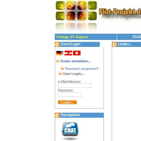
Freitag, 07. August
STAR
User/Login
Leider...
Gratis anmelden...
Passwort vergessen?
User Login...
e-Mail Adresse:
Passwort:
Navigation