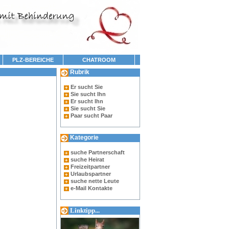
PLZ-BEREICHE
CHATROOM
Rubrik
Er sucht Sie
Sie sucht Ihn
Er sucht Ihn
Sie sucht Sie
Paar sucht Paar
Kategorie
suche Partnerschaft
suche Heirat
Freizeitpartner
Urlaubspartner
suche nette Leute
e-Mail Kontakte
Linktipp...