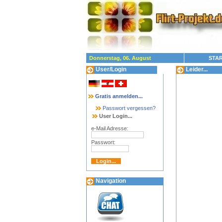
Donnerstag, 06. August
STAR
User/Login
Leider...
Gratis anmelden...
Passwort vergessen?
User Login...
e-Mail Adresse:
Passwort:
Navigation