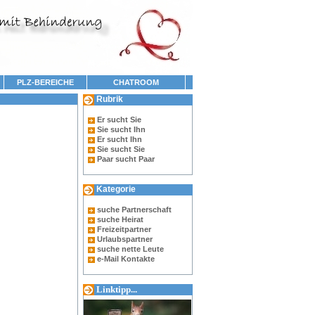
PLZ-BEREICHE
CHATROOM
Rubrik
Er sucht Sie
Sie sucht Ihn
Er sucht Ihn
Sie sucht Sie
Paar sucht Paar
Kategorie
suche Partnerschaft
suche Heirat
Freizeitpartner
Urlaubspartner
suche nette Leute
e-Mail Kontakte
Linktipp...