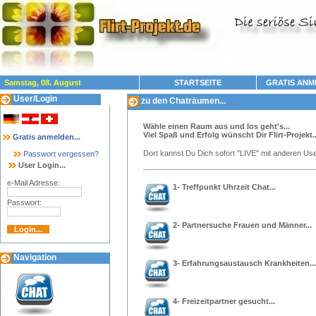
Samstag, 08. August
STARTSEITE
GRATIS ANM
User/Login
zu den Chaträumen...
Wähle einen Raum aus und los geht's...
Viel Spaß und Erfolg wünscht Dir Flirt-Projekt..
Gratis anmelden...
Dort kannst Du Dich sofort "LIVE" mit anderen Use
Passwort vergessen?
User Login...
e-Mail Adresse:
1- Treffpunkt Uhrzeit Chat...
Passwort:
2- Partnersuche Frauen und Männer...
Navigation
3- Erfahrungsaustausch Krankheiten...
4- Freizeitpartner gesucht...