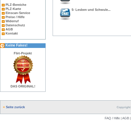
PLZ-Bereiche
PLZ-Karte
5- Lesben und Schwule...
Einscan-Service
Preise / Hilfe
Widerruf
Datenschutz
AGB
Kontakt
Keine Fakes!
Flirt-Projekt
DAS ORIGINAL!
Seite zurück
Copyright 
FAQ / Hilfe
|
AGB