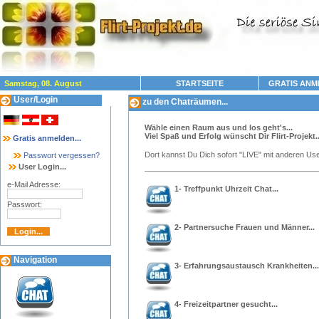
Samstag, 08. August
STARTSEITE
GRATIS ANM
User/Login
zu den Chaträumen...
Wähle einen Raum aus und los geht's...
Viel Spaß und Erfolg wünscht Dir Flirt-Projekt..
Gratis anmelden...
Dort kannst Du Dich sofort "LIVE" mit anderen Use
Passwort vergessen?
User Login...
e-Mail Adresse:
1- Treffpunkt Uhrzeit Chat...
Passwort:
2- Partnersuche Frauen und Männer...
Navigation
3- Erfahrungsaustausch Krankheiten...
4- Freizeitpartner gesucht...