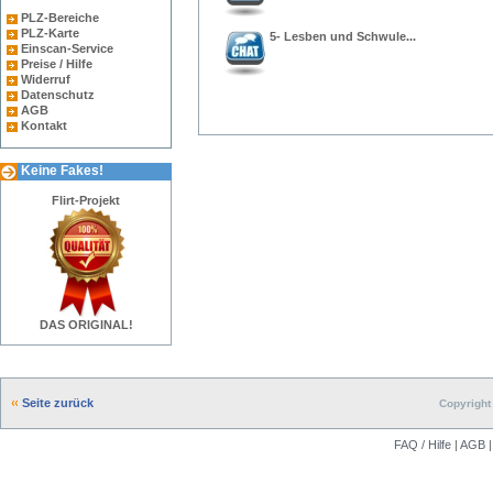
PLZ-Bereiche
PLZ-Karte
5- Lesben und Schwule...
Einscan-Service
Preise / Hilfe
Widerruf
Datenschutz
AGB
Kontakt
Keine Fakes!
Flirt-Projekt
DAS ORIGINAL!
Seite zurück
Copyright 
FAQ / Hilfe
|
AGB