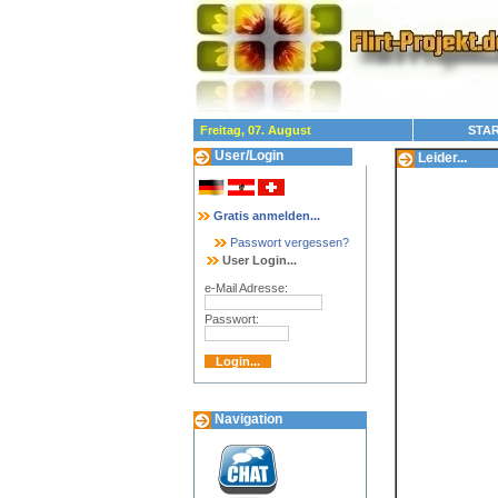
Freitag, 07. August
STAR
User/Login
Leider...
Gratis anmelden...
Passwort vergessen?
User Login...
e-Mail Adresse:
Passwort:
Navigation