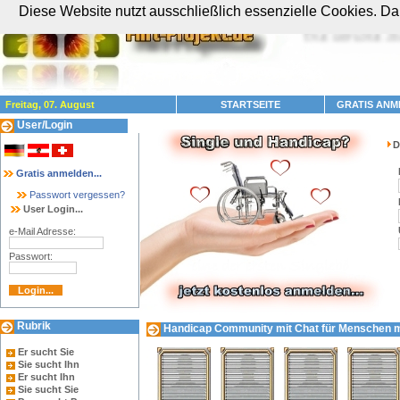
Diese Website nutzt ausschließlich essenzielle Cookies. Dam
Freitag, 07. August
STARTSEITE
GRATIS ANM
User/Login
D
Gratis anmelden...
Passwort vergessen?
User Login...
e-Mail Adresse:
Passwort:
Rubrik
Handicap Community mit Chat für Menschen mit
Er sucht Sie
Sie sucht Ihn
Er sucht Ihn
Sie sucht Sie