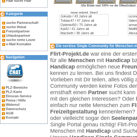
Paar sucht Paar
Alle Bilder sind 100% vor der Öffentlichkei
neue männl. User!
Kategorie
suche Partnerschaft
suche Heirat
Freizeitpartner
Urlaubspartner
suche nette Leute
e-Mail Kontakte
Die seriöse Single Community für Menschen mi
Flirt-Projekt.de
war eine der erste
Navigation
für alle
Menschen
mit
Handicap
b
Handicap
ermöglichen neue
Freu
kennen zu lernen. Bei uns findest 
Vorlieben mit Dir teilen, alles völl
Community werden keine Fotos der Ö
PLZ-Bereiche
ernsthaft einen
Partner
sucht kann 
PLZ-Karte
Einscan-Service
mit den gleichen Interessen? Oder 
Preise / Hilfe
einfach nur nette Menschen zum
Fl
Widerruf
Datenschutz
Freizeitgestaltung
kennenlernen? 
AGB
oder vielleicht sogar den
Seelenpar
Kontakt
Single Portal genau richtig! Flirt-Pro
Menschen mit
Handicap
und Such