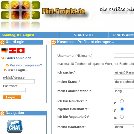
Sonntag, 09. August
STARTSEITE
GRATIS ANM
User/Login
Kostenlose Profilcard eintragen...
Username:
(Nickname)
Gratis anmelden...
maximal 10 Zeichen, ein ganzes Wort, nur Buchstab
Passwort vergessen?
User Login...
ich suche:*
e-Mail Adresse:
meine Statur:*
Passwort:
mein Familienstand:*
ich bin Raucher?:*
..
ja
eigener Haushalt?:*
..
ja
Navigation
ich bin Vegetarier?:*
..
ja
meine Haarfarbe:*