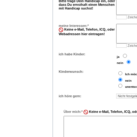
Bitte trage Dein Handicap ein, oder
dass Du ernsthaft einen Menschen
mit Handicap suchst!
Zeiche
meine Interessen:*
Keine e-Mail, Telefon, ICQ, oder
Webadressen hier eintragen!
Zeiche
ich habe Kinder:
..
ja
..
nein
Kinderwunsch:
..
Ich möc
..
nein
..
unentsc
ich höre gern:
Über mich:*
Keine e-Mail, Telefon, ICQ, o